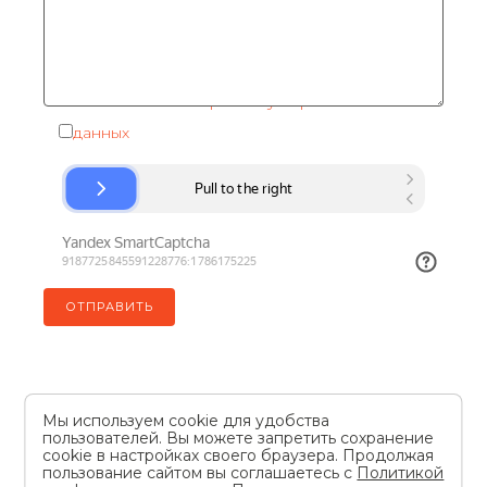
Я согласен на
обработку персональных
данных
Мы используем cookie для удобства
пользователей. Вы можете запретить сохранение
© 2026 год. Все права защищены
cookie в настройках своего браузера. Продолжая
Условия пользования сайтом
|
Политика конфиденциальности
пользование сайтом вы соглашаетесь с
Политикой